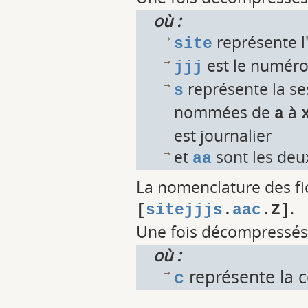
où :
représente l
site
est le numéro
jjj
représente la ses
s
nommées de
à
a
est journalier
et
sont les deux
aa
La nomenclature des fi
.
[
sitejjjs
.
aac
.Z]
Une fois décompressés,
où :
représente la c
c