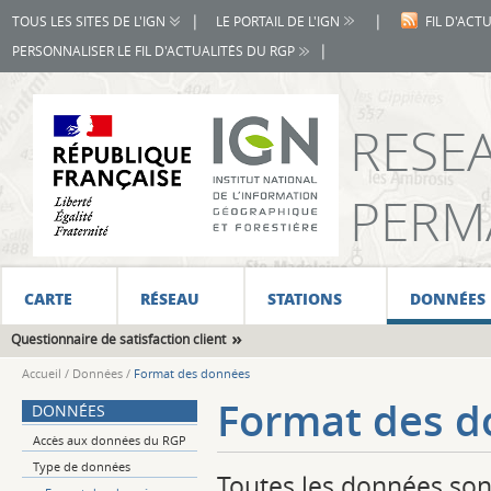
|
|
TOUS LES SITES DE L'IGN
LE PORTAIL DE L'IGN
FIL D'ACT
|
PERSONNALISER LE FIL D'ACTUALITÉS DU RGP
RESE
PERM
CARTE
RÉSEAU
STATIONS
DONNÉES
Questionnaire de satisfaction client
Accueil
/
Données
/
Format des données
Format des d
DONNÉES
Accès aux données du RGP
Type de données
Toutes les données son