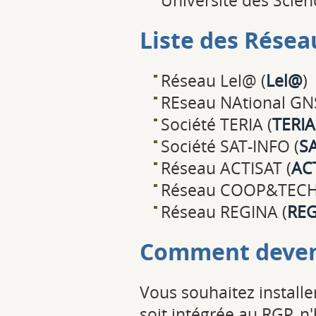
Université des Scienc
Liste des Résea
Réseau Lel@ (
Lel@
)
REseau NAtional GN
Société TERIA (
TERIA
Société SAT-INFO (
S
Réseau ACTISAT (
AC
Réseau COOP&TECH
Réseau REGINA (
REG
Comment deveni
Vous souhaitez install
soit intégrée au RGP, n