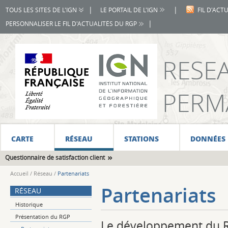
|
|
TOUS LES SITES DE L'IGN
LE PORTAIL DE L'IGN
FIL D'ACT
|
PERSONNALISER LE FIL D'ACTUALITÉS DU RGP
RESE
PERM
CARTE
RÉSEAU
STATIONS
DONNÉES
Questionnaire de satisfaction client
Accueil
/
Réseau
/
Partenariats
Partenariats
RÉSEAU
Historique
Présentation du RGP
Le développement du RGP