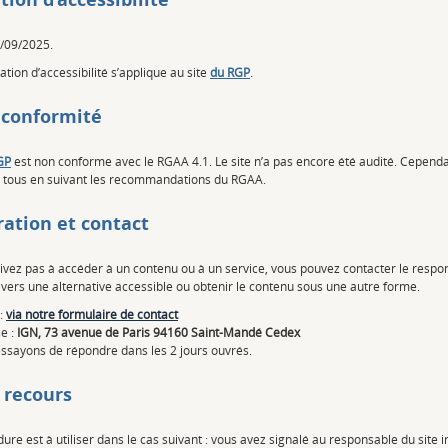
2/09/2025.
ation d’accessibilité s’applique au site
du RGP
.
 conformité
GP
est non conforme avec le RGAA 4.1. Le site n’a pas encore été audité. Cependant
à tous en suivant les recommandations du RGAA.
ation et contact
rivez pas à accéder à un contenu ou à un service, vous pouvez contacter le resp
 vers une alternative accessible ou obtenir le contenu sous une autre forme.
 :
via notre formulaire de contact
e :
IGN, 73 avenue de Paris 94160 Saint-Mandé Cedex
ssayons de répondre dans les 2 jours ouvrés.
 recours
ure est à utiliser dans le cas suivant : vous avez signalé au responsable du site i