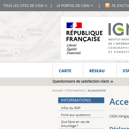
|
|
TOUS LES SITES DE L'IGN
LE PORTAIL DE L'IGN
FIL D'ACT
CARTE
RÉSEAU
ST
Questionnaire de satisfaction client
Accueil
/
Informations
/
Accessibilité
Acce
INFORMATIONS
Infos du RGP
Foire aux questions
L’IGN s’enga
Que faire en cas de
brouillage ?
Déclara