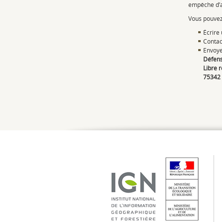
empêche d’ac
Vous pouvez
Écrire
Contac
Envoyer
Défens
Libre 
75342 