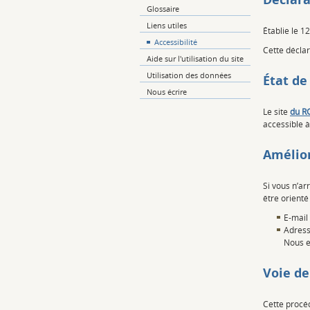
Glossaire
Liens utiles
Établie le 1
Accessibilité
Cette déclar
Aide sur l'utilisation du site
Utilisation des données
État de
Nous écrire
Le site
du R
accessible 
Amélior
Si vous n’ar
être orienté
E-mail
Adress
Nous e
Voie de
Cette procéd